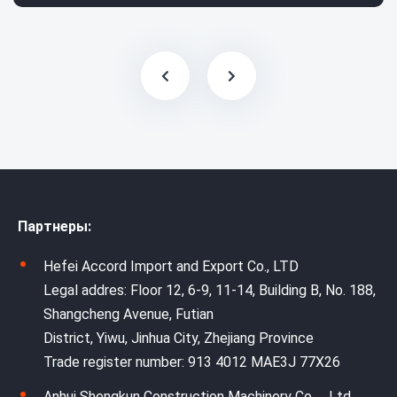
Партнеры:
Hefei Accord Import and Export Co., LTD
Legal addres: Floor 12, 6-9, 11-14, Building B, No. 188,
Shangcheng Avenue, Futian
District, Yiwu, Jinhua City, Zhejiang Province
Trade register number: 913 4012 MAE3J 77X26
Anhui Shengkun Construction Machinery Co.，Ltd.