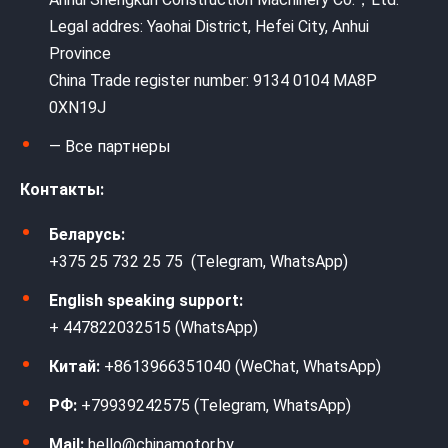
Legal addres: Yaohai District, Hefei City, Anhui
Province
China Trade register number: 9134 0104 MA8P
0XN19J
— Все партнеры
Контакты:
Беларусь:
+375 25 732 25 75 (Telegram, WhatsApp)
English speaking support:
+ 447822032515 (WhatsApp)
Китай:
+8613966351040 (WeChat, WhatsApp)
РФ:
+79939242575 (Telegram, WhatsApp)
Mail:
hello@chinamotor.by