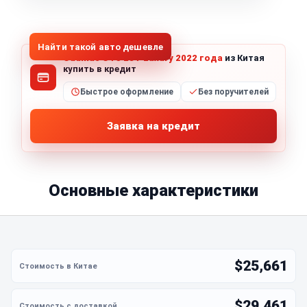
1
/
8
Все фото (8)
Найти такой авто дешевле
Cadillac CT5 28T Luxury 2022 года
из Китая
купить в кредит
Быстрое оформление
Без поручителей
Заявка на кредит
Основные характеристики
$25,661
$29,461