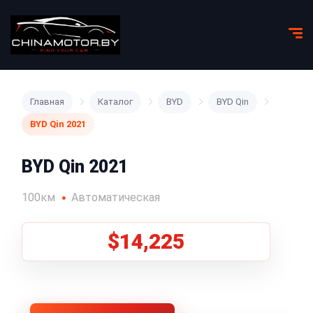
Главная
Каталог
BYD
BYD Qin
BYD Qin 2021
BYD Qin 2021
100км
Автоматическая
$14,225
1
/
5
Все фото (5)