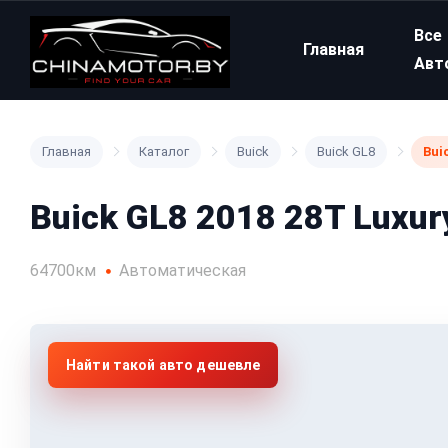
Все
Главная
Авт
Главная
Каталог
Buick
Buick GL8
Bui
Buick GL8 2018 28T Luxury
64700км
Автоматическая
Найти такой авто дешевле