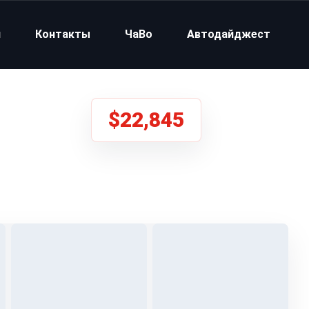
и
Контакты
ЧаВо
Автодайджест
$22,845