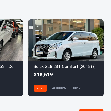
Buick GL8 2020 ES陆尊 653T Comfort
Buick GL8 28T Comfort (2018) (China VI)
$18,619
2020
40000км
Buick