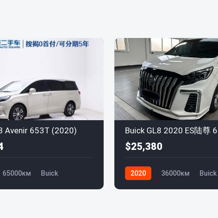
8 Avenir 653T (2020)
4
$25,380
65000км
Buick
2020
36000км
Buick