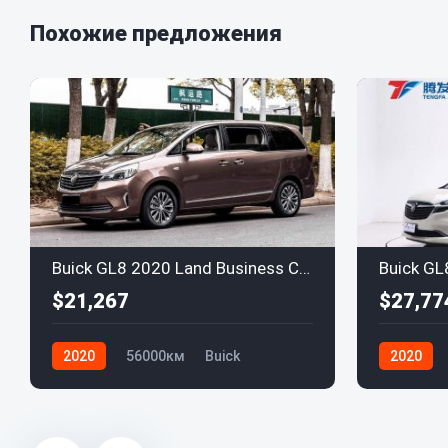
Похожие предложения
Buick GL8 2020 Land Business Class 652T Premium
Buick GL
$21,267
$27,77
2020
56000км
Buick
2020