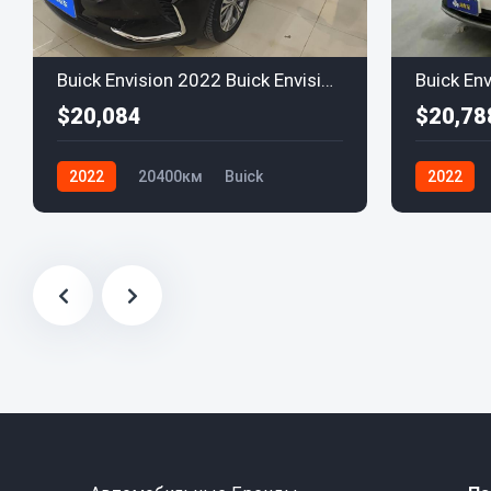
Buick Envision 2022 Buick EnvisionPlus 652T Luxury
$20,084
$20,78
2022
20400км
Buick
2022