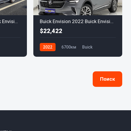
Buick Envision 2022 Buick EnvisionPlus 652T Luxury
Buick Envision 2022 Buick EnvisionPlus 652T Luxury
$22,422
2022
6700км
Buick
Поиск