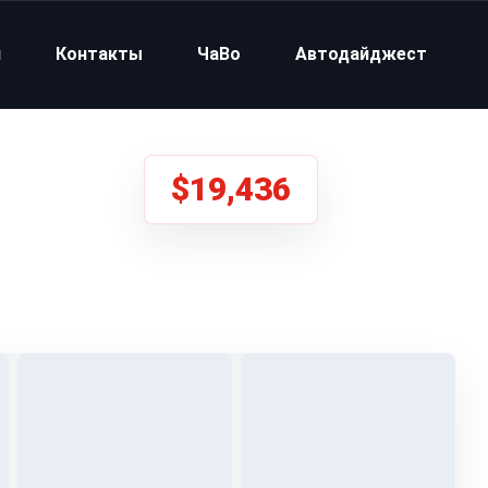
и
Контакты
ЧаВо
Автодайджест
$19,436