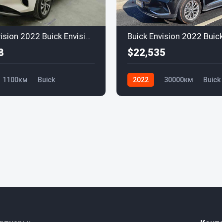
Buick Envision 2022 Buick EnvisionS 552T Luxury
8
$22,535
1100км
Buick
2022
30000км
Buick