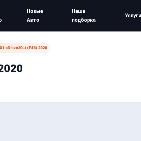
Новые
Наша
Услуг
о
Авто
подборка
1 sDrive20Li (F48) 2020
 2020