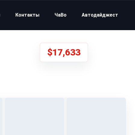
и
Контакты
ЧаВо
Автодайджест
$17,633