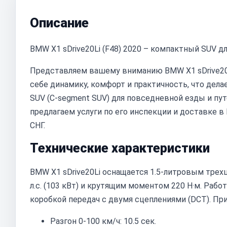
Описание
BMW X1 sDrive20Li (F48) 2020 – компактный SUV д
Представляем вашему вниманию BMW X1 sDrive20Li
себе динамику, комфорт и практичность, что дел
SUV (C-segment SUV) для повседневной езды и пу
предлагаем услуги по его инспекции и доставке в
СНГ.
Технические характеристики
BMW X1 sDrive20Li оснащается 1.5-литровым тр
л.с. (103 кВт) и крутящим моментом 220 Н·м. Рабо
коробкой передач с двумя сцеплениями (DCT). При
Разгон 0-100 км/ч: 10.5 сек.