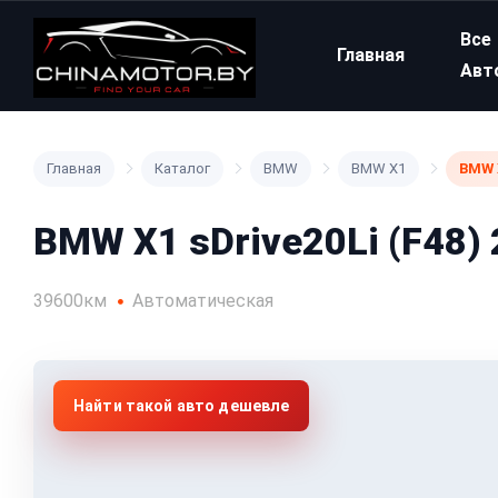
Все
Главная
Авт
Главная
Каталог
BMW
BMW X1
BMW X
BMW X1 sDrive20Li (F48)
39600км
Автоматическая
Найти такой авто дешевле