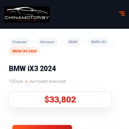
Главная
Каталог
BMW
BMW iX3
BMW iX3 2024
BMW iX3 2024
100км
Автоматическая
$33,802
1
/
5
Все фото (5)