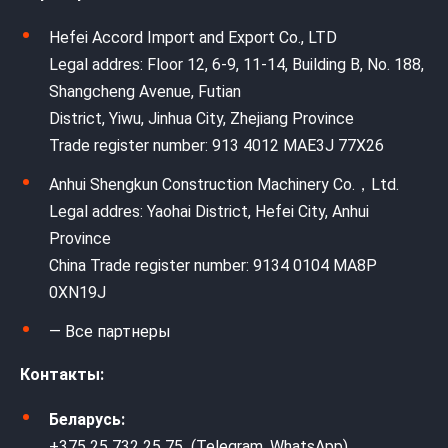
Hefei Accord Import and Export Co., LTD
Legal addres: Floor 12, 6-9, 11-14, Building B, No. 188,
Shangcheng Avenue, Futian
District, Yiwu, Jinhua City, Zhejiang Province
Trade register number: 913 4012 MAE3J 77X26
Anhui Shengkun Construction Machinery Co.，Ltd.
Legal addres: Yaohai District, Hefei City, Anhui
Province
China Trade register number: 9134 0104 MA8P
0XN19J
— Все партнеры
Контакты:
Беларусь:
+375 25 732 25 75 (Telegram, WhatsApp)