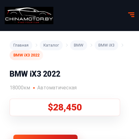
Главная
Каталог
BMW
BMW iX3
BMW iX3 2022
BMW iX3 2022
18000км
Автоматическая
$28,450
1
/
8
Все фото (8)