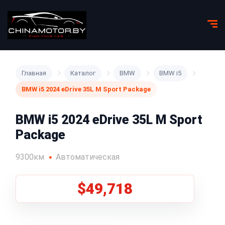
Главная
Каталог
BMW
BMW i5
BMW i5 2024 eDrive 35L M Sport Package
BMW i5 2024 eDrive 35L M Sport
Package
9300км
Автоматическая
$49,718
1
/
5
Все фото (5)