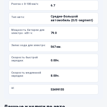
Разгон с 0-100 км/ч:
6.7
Средне-Большой
Тип авто:
автомобиль (D/E-segment)
Мощность батареи для
79.0
электро -кВт·ч:
Запас хода для электро:
567 км.
Скорость быстрой
0.00ч.
зарядки:
Скорость медленной
8.00ч.
зарядки:
id:
53499155
Данные и услуги по авто