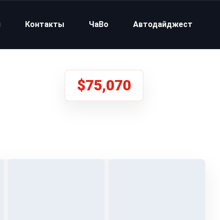
и
Контакты
ЧаВо
Автодайджест
$75,070