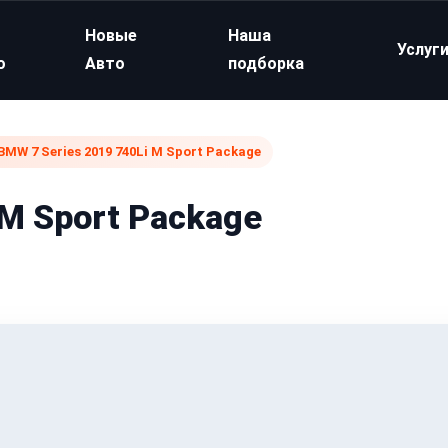
Новые
Наша
Услуг
о
Авто
подборка
BMW 7 Series 2019 740Li M Sport Package
 M Sport Package