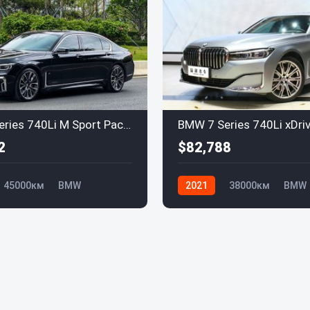
BMW 7 Series 740Li M Sport Package (2021)
2
$82,788
45000км
BMW
2021
38000км
BMW