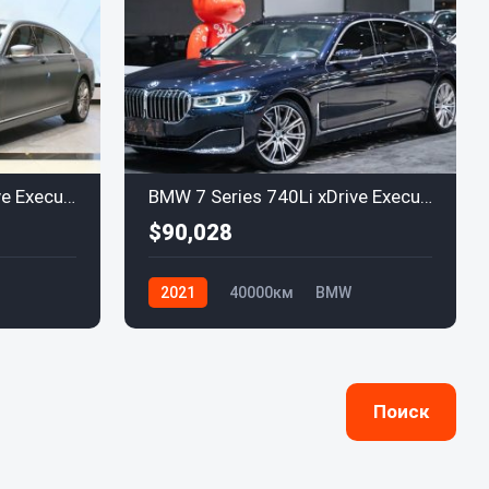
BMW 7 Series 740Li xDrive Executive Luxury Package (G11/G12, LCI) 2019
BMW 7 Series 740Li xDrive Executive Luxury Package 2021
$90,028
2021
40000км
BMW
Поиск