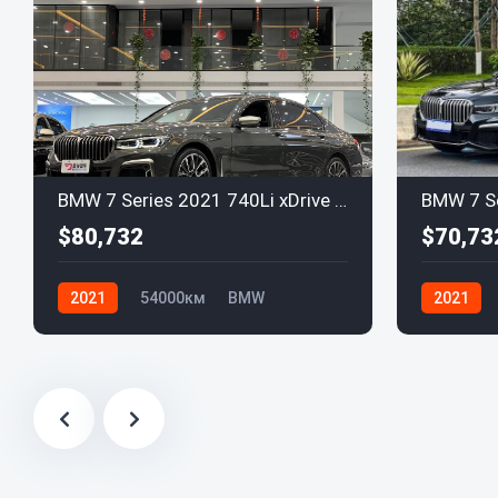
BMW 7 Series 2021 740Li xDrive M Sport Executive Package
$80,732
$70,73
2021
54000км
BMW
2021