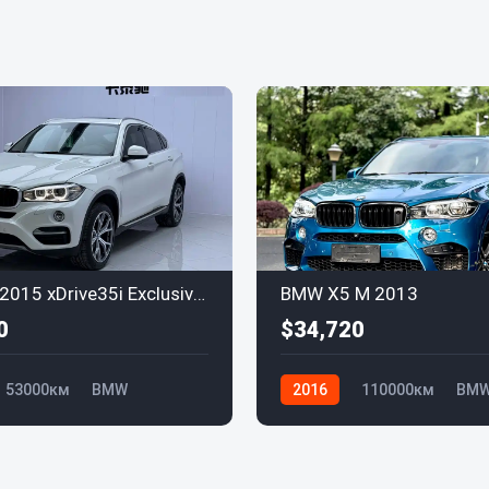
BMW X6 2015 xDrive35i Exclusive Edition
BMW X5 M 2013
0
$34,720
53000км
BMW
2016
110000км
BM