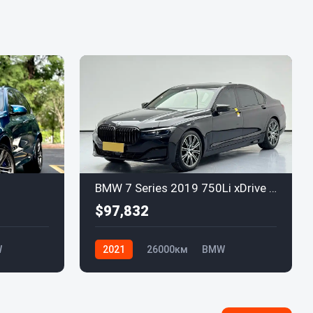
BMW 7 Series 2019 750Li xDrive V8 Luxury Package
$97,832
W
2021
26000км
BMW