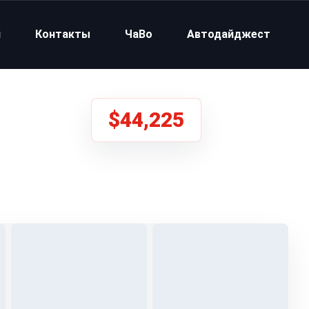
и
Контакты
ЧаВо
Автодайджест
$44,225