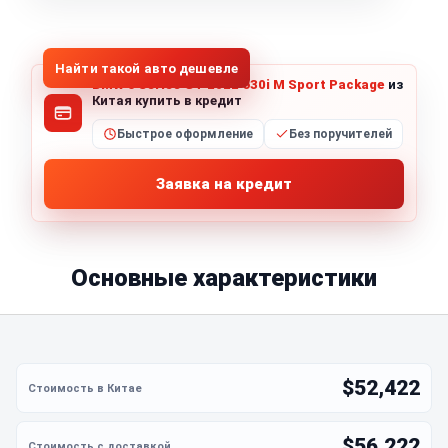
1
/
5
Все фото (5)
Найти такой авто дешевле
BMW 6 Series GT 2022 630i M Sport Package
из
Китая купить в кредит
Быстрое оформление
Без поручителей
Заявка на кредит
Основные характеристики
$52,422
$56,222