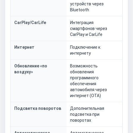
устройств через
Bluetooth
CarPlay/CarLife
Интеграция
смартфонов через
CarPlay и CarLife
Интернет
Подключение к
интернету
Обновление «по
Возможность
воздуху»
обновления
программного
обеспечения
автомобиля через
интернет (OTA)
Подсветка поворотов
Дополнительная
подсветка при
поворотах