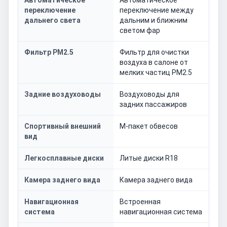
Автоматическое
Автоматическое
переключение
переключение между
дальнего света
дальним и ближним
светом фар
Фильтр PM2.5
Фильтр для очистки
воздуха в салоне от
мелких частиц PM2.5
Задние воздуховоды
Воздуховоды для
задних пассажиров
Спортивный внешний
М-пакет обвесов
вид
Легкосплавные диски
Литые диски R18
Камера заднего вида
Камера заднего вида
Навигационная
Встроенная
система
навигационная система