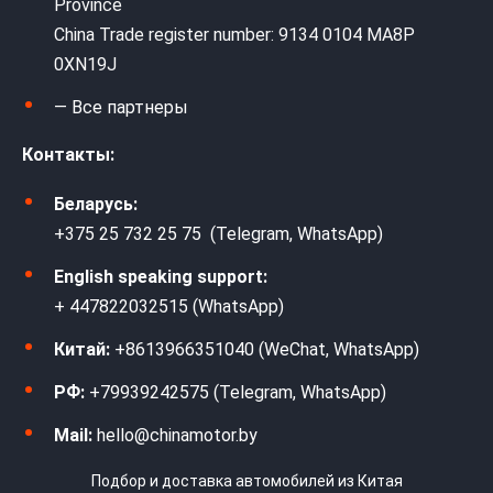
Province
China Trade register number: 9134 0104 MA8P
0XN19J
— Все партнеры
Контакты:
Беларусь:
+375 25 732 25 75 (Telegram, WhatsApp)
English speaking support:
+ 447822032515 (WhatsApp)
Китай:
+8613966351040 (WeChat, WhatsApp)
РФ:
+79939242575 (Telegram, WhatsApp)
Mail:
hello@chinamotor.by
Подбор и доставка автомобилей из Китая