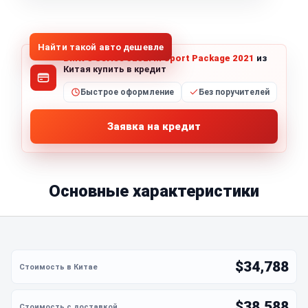
1
/
8
Все фото (8)
Найти такой авто дешевле
BMW 5 Series 525Li M Sport Package 2021
из
Китая купить в кредит
Быстрое оформление
Без поручителей
Заявка на кредит
Основные характеристики
$34,788
$38,588