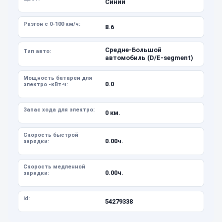
Синий
Разгон с 0-100 км/ч:
8.6
Средне-Большой
Тип авто:
автомобиль (D/E-segment)
Мощность батареи для
0.0
электро -кВт·ч:
Запас хода для электро:
0 км.
Скорость быстрой
0.00ч.
зарядки:
Скорость медленной
0.00ч.
зарядки:
id:
54279338