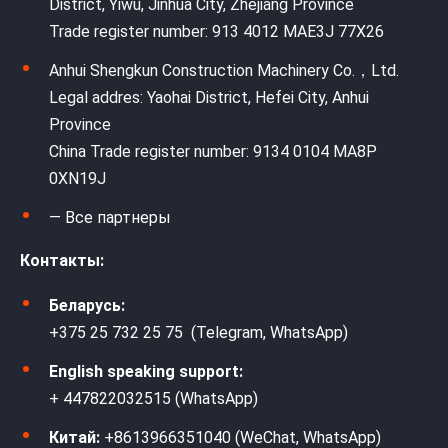
District, Yiwu, Jinhua City, Zhejiang Province
Trade register number: 913 4012 MAE3J 77X26
Anhui Shengkun Construction Machinery Co.，Ltd.
Legal addres: Yaohai District, Hefei City, Anhui
Province
China Trade register number: 9134 0104 MA8P
0XN19J
— Все партнеры
Контакты:
Беларусь:
+375 25 732 25 75 (Telegram, WhatsApp)
English speaking support:
+ 447822032515 (WhatsApp)
Китай:
+8613966351040 (WeChat, WhatsApp)