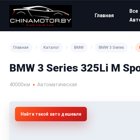
Все
Главная
Авт
Главная
Каталог
BMW
BMW 3 Series
BMW 3 Series 325Li M Spo
40000км
Автоматическая
Найти такой авто дешевле