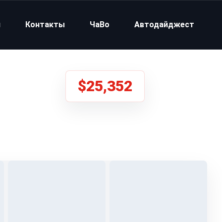
и
Контакты
ЧаВо
Автодайджест
$25,352