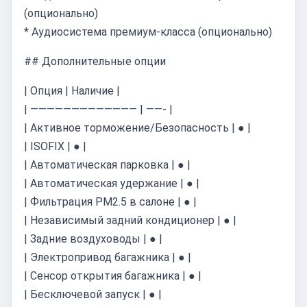
(опционально)
* Аудиосистема премиум-класса (опционально)
## Дополнительные опции
| Опция | Наличие |
| ————————————— | ——- |
| Активное торможение/Безопасность | ● |
| ISOFIX | ● |
| Автоматическая парковка | ● |
| Автоматическая удержание | ● |
| Фильтрация PM2.5 в салоне | ● |
| Независимый задний кондиционер | ● |
| Задние воздуховоды | ● |
| Электропривод багажника | ● |
| Сенсор открытия багажника | ● |
| Бесключевой запуск | ● |