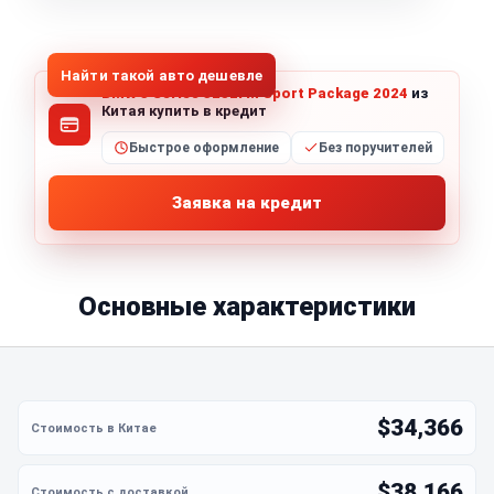
1
/
8
Все фото (8)
Найти такой авто дешевле
BMW 3 Series 325Li M Sport Package 2024
из
Китая купить в кредит
Быстрое оформление
Без поручителей
Заявка на кредит
Основные характеристики
$34,366
$38,166