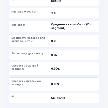
Белый
Разгон с 0-100 км/ч:
7.9
Средний автомобиль (D-
Тип авто:
segment)
Мощность батареи для
0.0
электро -кВт·ч:
Запас хода для электро:
0 км.
Скорость быстрой
0.00ч.
зарядки:
Скорость медленной
0.00ч.
зарядки:
id:
54373713