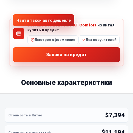
1
/
8
Все фото (8)
Найти такой авто дешевле
Bestune B70 2021 1.5T AT Comfort
из Китая
купить в кредит
Быстрое оформление
Без поручителей
Заявка на кредит
Основные характеристики
$7,394
$11,194