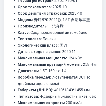
Первая регистрация:
2021-10-01
Срок техосмотра:
2025-10
Срок действия страховки:
2025-10
Модель:
奔腾B70 2021款 1.5T 自动乐享型
Производитель:
一汽奔腾
Класс:
Среднеразмерный автомобиль
Тип топлива:
Бензин
Экологический класс:
国VI
Дата выхода на рынок:
2020.11
Максимальная мощность:
124 кВт
Максимальный крутящий момент:
258 Н·м
Двигатель:
1.5T 169 л.с. L4
Коробка передач:
7-ступенчатая DCT (с
двойным сцеплением)
Габариты (Д*Ш*В):
4810*1840*1455 мм
Тип кузова:
4-дверный 5-местный хэтчбек
Максимальная скорость:
200 км/ч