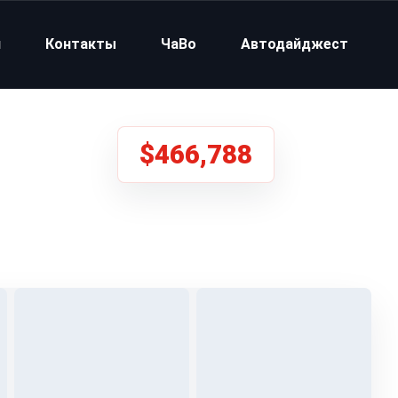
и
Контакты
ЧаВо
Автодайджест
$466,788