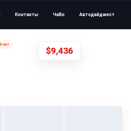
и
Контакты
ЧаВо
Автодайджест
0 лет
$9,436