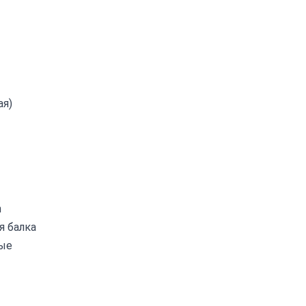
ая)
n
я балка
ые