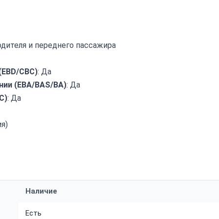
дителя и переднего пассажира
(EBD/CBC)
: Да
ии (EBA/BAS/BA)
: Да
C)
: Да
я)
Наличие
Есть