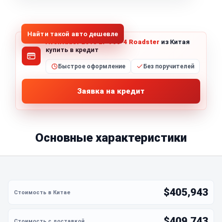
1
/
5
Все фото (5)
Найти такой авто дешевле
Aventador 2013 LP 700-4 Roadster
из Китая
купить в кредит
Быстрое оформление
Без поручителей
Заявка на кредит
Основные характеристики
$405,943
$409,743