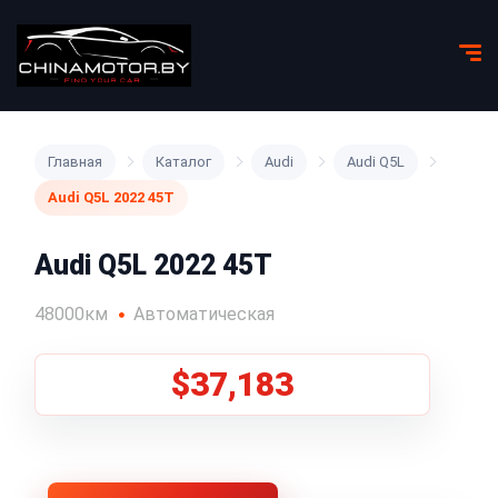
Главная
Каталог
Audi
Audi Q5L
Audi Q5L 2022 45T
Audi Q5L 2022 45T
48000км
Автоматическая
$37,183
1
/
5
Все фото (5)