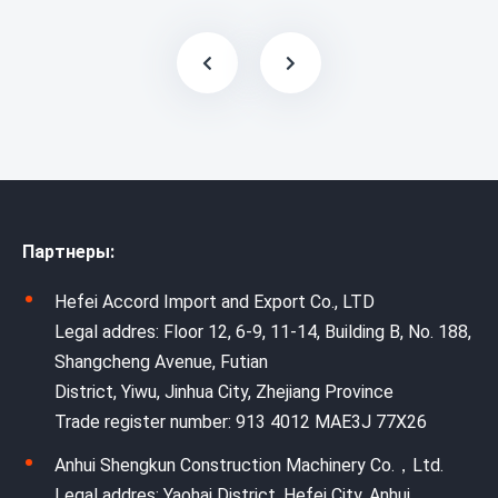
Партнеры:
Hefei Accord Import and Export Co., LTD
Legal addres: Floor 12, 6-9, 11-14, Building B, No. 188,
Shangcheng Avenue, Futian
District, Yiwu, Jinhua City, Zhejiang Province
Trade register number: 913 4012 MAE3J 77X26
Anhui Shengkun Construction Machinery Co.，Ltd.
Legal addres: Yaohai District, Hefei City, Anhui