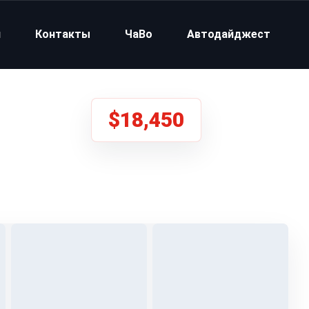
и
Контакты
ЧаВо
Автодайджест
$18,450