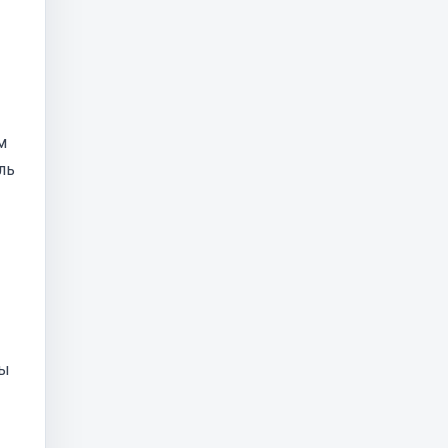
м
ль
ны