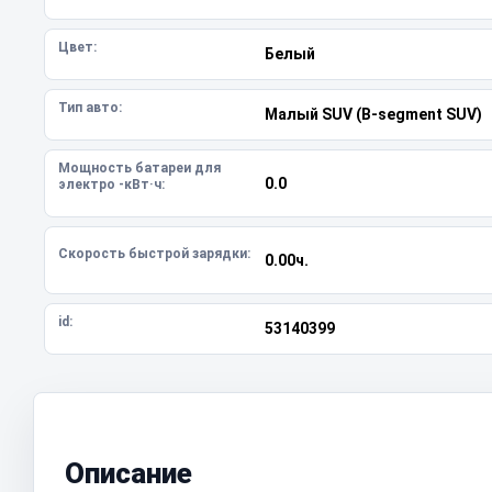
Цвет:
Белый
Тип авто:
Малый SUV (B-segment SUV)
Мощность батареи для
0.0
электро -кВт·ч:
Скорость быстрой зарядки:
0.00ч.
id:
53140399
Описание