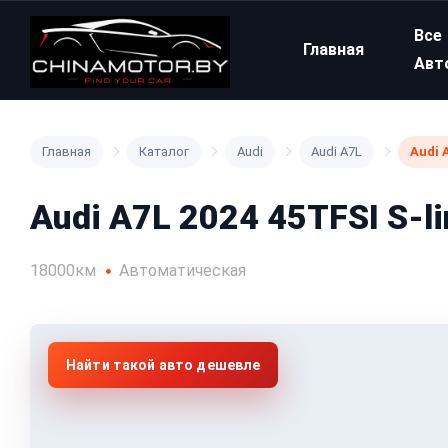
Все
Главная
Авт
Главная
Каталог
Audi
Audi A7L
Audi 
Audi A7L 2024 45TFSI S-li
18000км
Автоматическая
Найти такой авто дешевле