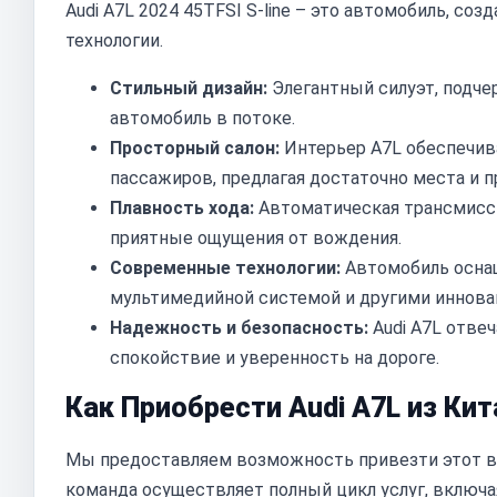
Audi A7L 2024 45TFSI S-line – это автомобиль, со
технологии.
Стильный дизайн:
Элегантный силуэт, подчер
автомобиль в потоке.
Просторный салон:
Интерьер A7L обеспечива
пассажиров, предлагая достаточно места и 
Плавность хода:
Автоматическая трансмисси
приятные ощущения от вождения.
Современные технологии:
Автомобиль осна
мультимедийной системой и другими иннов
Надежность и безопасность:
Audi A7L отве
спокойствие и уверенность на дороге.
Как Приобрести Audi A7L из Кит
Мы предоставляем возможность привезти этот ве
команда осуществляет полный цикл услуг, включа