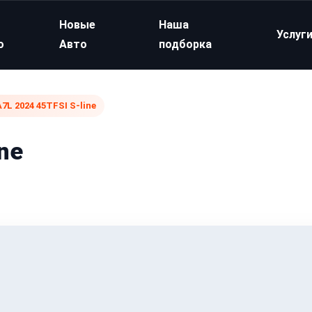
Новые
Наша
Услуг
о
Авто
подборка
A7L 2024 45TFSI S-line
ne