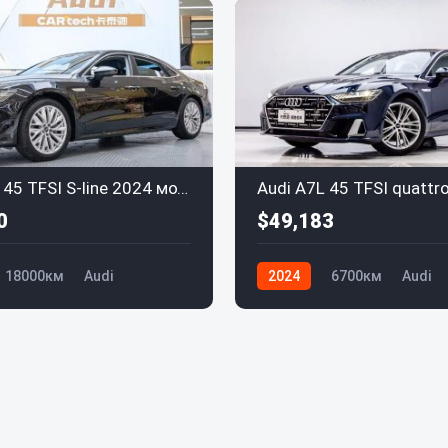
Audi A7L 45 TFSI S-line 2024 модельного года, комплектация "Zhùmèng" с пакетом "Liújīng"
0
$49,183
18000км
Audi
2024
6700км
Audi