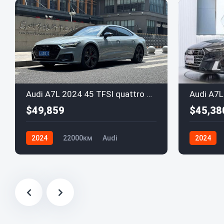
Audi A7L 2024 45 TFSI quattro RS Package
$49,859
$45,38
2024
22000км
Audi
2024