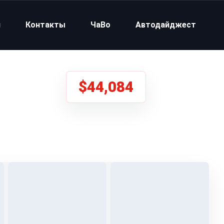
и
Контакты
ЧаВо
Автодайджест
$44,084