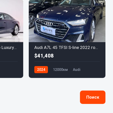
Audi A7L 45 TFSI quattro Luxury 2024
Audi A7L 45 TFSI S-line 2022 года, версия "Создавая мечту о будущем"
$41,408
2024
12000км
Audi
Поиск