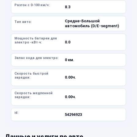
Разгон с 0-100 км/ч:
8.3
Средне-Большой
Тип авто:
автомобиль (D/E-segment)
Мощность батареи для
0.0
электро -кВт·ч:
Запас хода для электро:
0 км.
Скорость быстрой
0.00ч.
зарядки:
Скорость медленной
0.00ч.
зарядки:
id:
54294923
Данные и услуги по авто