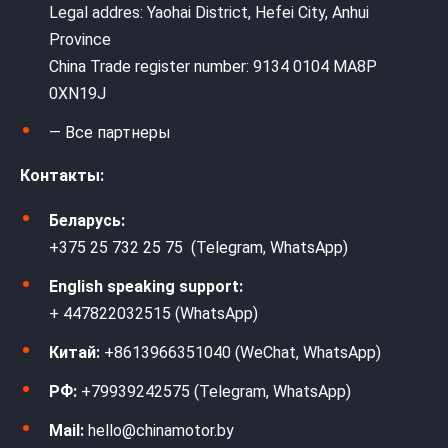
Legal addres: Yaohai District, Hefei City, Anhui
Province
China Trade register number: 9134 0104 MA8P
0XN19J
— Все партнеры
Контакты:
Беларусь:
+375 25 732 25 75 (Telegram, WhatsApp)
English speaking support:
+ 447822032515 (WhatsApp)
Китай:
+8613966351040 (WeChat, WhatsApp)
РФ:
+79939242575 (Telegram, WhatsApp)
Mail:
hello@chinamotor.by