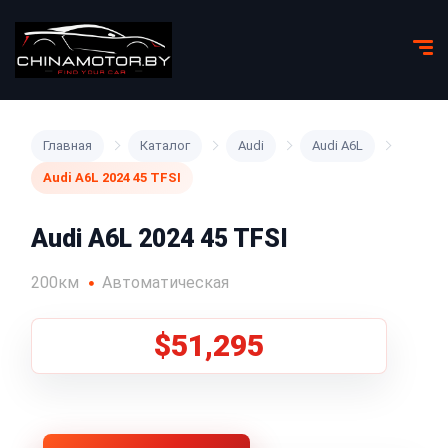
Главная
Каталог
Audi
Audi A6L
Audi A6L 2024 45 TFSI
Audi A6L 2024 45 TFSI
200км
Автоматическая
$51,295
1
/
5
Все фото (5)