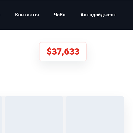
и
Контакты
ЧаВо
Автодайджест
$37,633