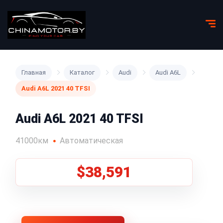
Главная
Каталог
Audi
Audi A6L
Audi A6L 2021 40 TFSI
Audi A6L 2021 40 TFSI
41000км
Автоматическая
$38,591
1
/
8
Все фото (8)