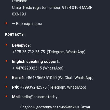
Province
China Trade register number: 9134 0104 MA8P
0XN19J
— Все партнеры
Контакты:
Беларусь:
+375 25 732 25 75 (Telegram, WhatsApp)
English speaking support:
+ 447822032515 (WhatsApp)
Китай:
+8613966351040 (WeChat, WhatsApp)
РФ:
+79939242575 (Telegram, WhatsApp)
Mail:
hello@chinamotor.by
Подбор и доставка автомобилей из Китая