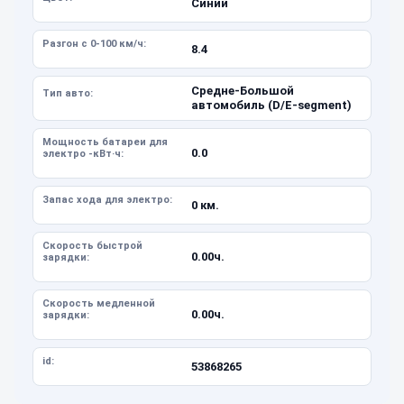
Синий
Разгон с 0-100 км/ч:
8.4
Средне-Большой
Тип авто:
автомобиль (D/E-segment)
Мощность батареи для
0.0
электро -кВт·ч:
Запас хода для электро:
0 км.
Скорость быстрой
0.00ч.
зарядки:
Скорость медленной
0.00ч.
зарядки:
id:
53868265