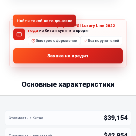
1
/
8
Все фото (8)
Найти такой авто дешевле
Audi A6 Avant (C8) 40 TFSI Luxury Line 2022
года
из Китая купить в кредит
Быстрое оформление
Без поручителей
Заявка на кредит
Основные характеристики
$39,154
$42,954