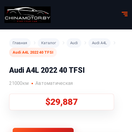
Главная
Каталог
Audi
Audi A4L
Audi A4L 2022 40 TFSI
Audi A4L 2022 40 TFSI
21000км
Автоматическая
$29,887
1
/
5
Все фото (5)