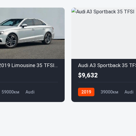
Audi A3 2019 Limousine 35 TFSI Sportline (China V)
Audi A3 Sportback 35 TF
$9,632
59000км
Audi
2019
39000км
Audi