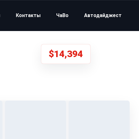
и
Контакты
ЧаВо
Автодайджест
$14,394