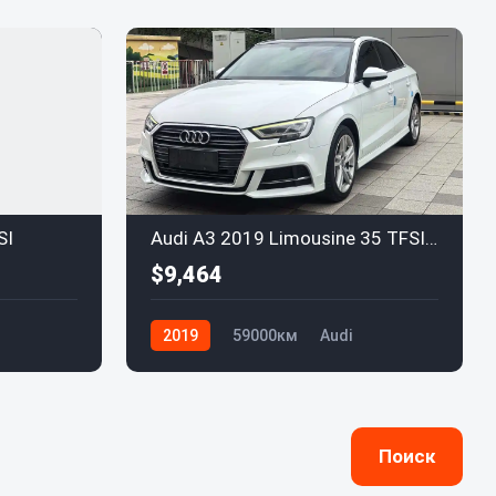
SI
Audi A3 2019 Limousine 35 TFSI Sport China VI
$9,464
2019
59000км
Audi
Поиск