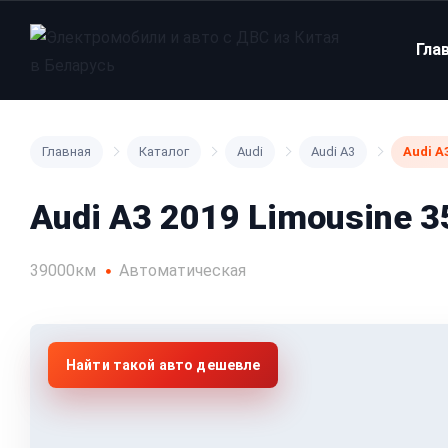
Гла
Главная
Каталог
Audi
Audi A3
Audi A
Audi A3 2019 Limousine 35
39000км
Автоматическая
Найти такой авто дешевле