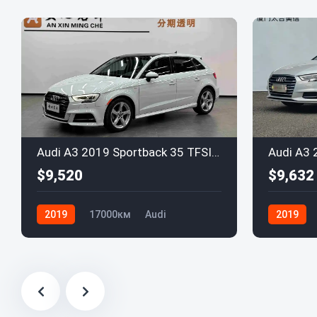
Audi A3 2019 Sportback 35 TFSI Style Edition National V
$9,520
$9,632
2019
17000км
Audi
2019