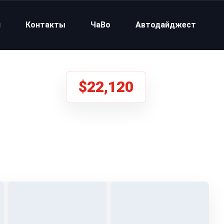
и
Контакты
ЧаВо
Автодайджест
$22,120