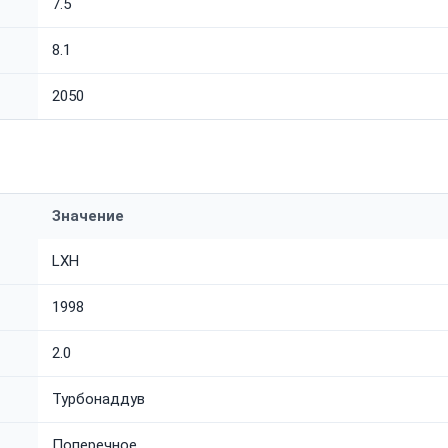
7.5
8.1
2050
Значение
LXH
1998
2.0
Турбонаддув
Поперечное