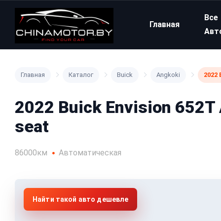
Все
Главная
Авт
Главная
Каталог
Buick
Angkoki
2022 
2022 Buick Envision 652T
seat
86000км
Автоматическая
Найти такой авто дешевле